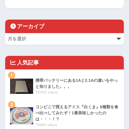
アーカイブ
人気記事
1
携帯バッテリーにある1Aと2.1Aの違いをやっ
と知りました。。。
93590 views
2
コンビニで買えるアイス『白くま』6種類を食
べ比べしてみたぞ！1番美味しかったの
は・・・！？
79684 views