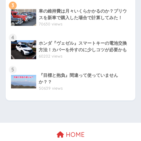
3
車の維持費は月々いくらかかるのか？プリウ
スを新車で購入した場合で計算してみた！
70630 views
4
ホンダ『ヴェゼル』スマートキーの電池交換
方法！カバーを外すのに少しコツが必要かも
60202 views
5
『目標と抱負』間違って使っていません
か？？
50639 views
HOME