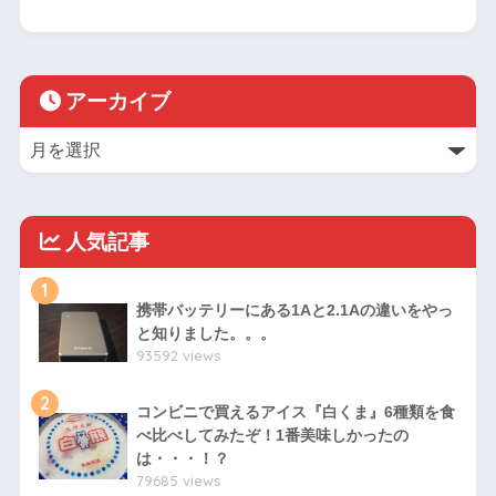
アーカイブ
人気記事
1
携帯バッテリーにある1Aと2.1Aの違いをやっ
と知りました。。。
93592 views
2
コンビニで買えるアイス『白くま』6種類を食
べ比べしてみたぞ！1番美味しかったの
は・・・！？
79685 views