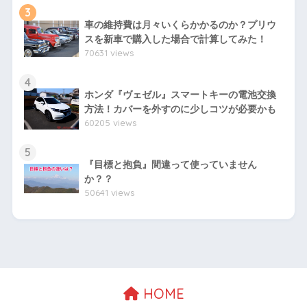
3
車の維持費は月々いくらかかるのか？プリウ
スを新車で購入した場合で計算してみた！
70631 views
4
ホンダ『ヴェゼル』スマートキーの電池交換
方法！カバーを外すのに少しコツが必要かも
60205 views
5
『目標と抱負』間違って使っていません
か？？
50641 views
HOME