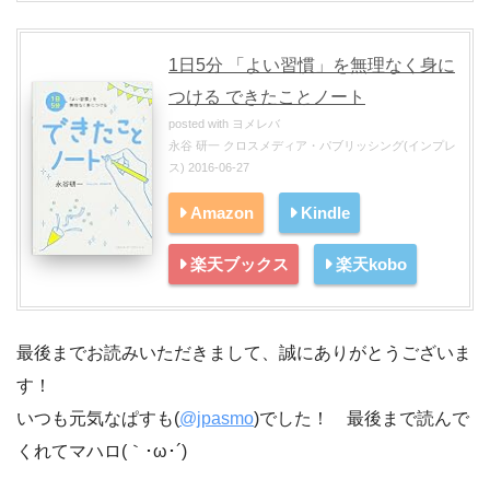
1日5分 「よい習慣」を無理なく身に
つける できたことノート
posted with
ヨメレバ
永谷 研一 クロスメディア・パブリッシング(インプレ
ス) 2016-06-27
Amazon
Kindle
楽天ブックス
楽天kobo
最後までお読みいただきまして、誠にありがとうございま
す！
いつも元気なぱすも(
@jpasmo
)でした！ 最後まで読んで
くれてマハロ(｀･ω･´)ゞ