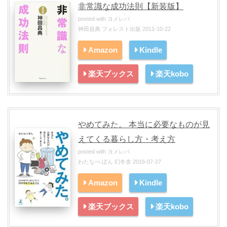
非常識な成功法則【新装版】
posted with
ヨメレバ
神田昌典 フォレスト出版 2011-10-22
Amazon
Kindle
楽天ブックス
楽天kobo
やめてみた。 本当に必要なものが見
えてくる暮らし方・考え方
posted with
ヨメレバ
わたなべ ぽん 幻冬舎 2016-07-27
Amazon
Kindle
楽天ブックス
楽天kobo