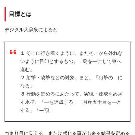
目標とは
デジタル大辞泉によると
１
そこに行き着くように、またそこから外れな
いように目印とするもの。「島を―にして東へ
進む」
２
射撃・攻撃などの対象。まと。「砲撃の―に
なる」
３
行動を進めるにあたって、実現・達成をめざ
す水準。「―を達成する」「月産五千台を―と
する」「―額」
つまり目に見える、または感じる事が出来る結果を定める