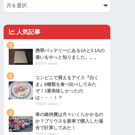
人気記事
1
携帯バッテリーにある1Aと2.1Aの
違いをやっと知りました。。。
93591 views
2
コンビニで買えるアイス『白く
ま』6種類を食べ比べしてみた
ぞ！1番美味しかったの
は・・・！？
79685 views
3
車の維持費は月々いくらかかるの
か？プリウスを新車で購入した場
合で計算してみた！
70631 views