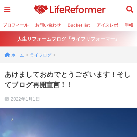
プロフィール
お問い合わせ
Bucket list
アイスレポ
手帳
人生リフォームブログ『ライフリフォーマー』
ホーム
ライフログ
あけましておめでとうございます！そし
てブログ再開宣言！！
2022年1月1日