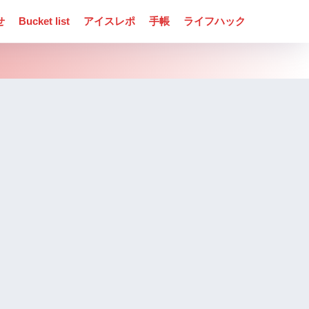
せ
Bucket list
アイスレポ
手帳
ライフハック