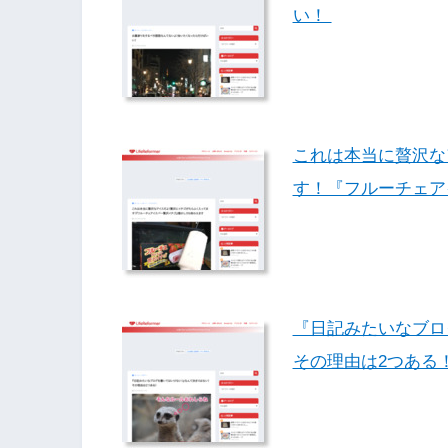
い！
これは本当に贅沢な
す！『フルーチェア
『日記みたいなブロ
その理由は2つある