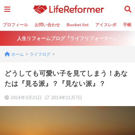
プロフィール
お問い合わせ
Bucket list
アイスレポ
手帳
人生リフォームブログ『ライフリフォーマー』
ホーム
ライフログ
どうしても可愛い子を見てしまう！あな
たは『見る派』？『見ない派』？
2014年3月21日
2014年11月7日