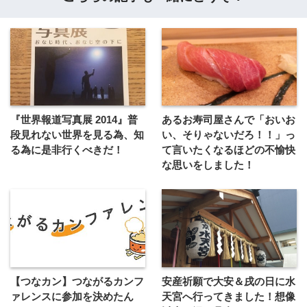
『世界報道写真展 2014』普
あるお寿司屋さんで「おいお
段見れない世界を見る為、知
い、そりゃないだろ！！」っ
る為に是非行くべきだ！
て言いたくなるほどの不愉快
な思いをしました！
【つなカン】つながるカンフ
安産祈願で大安＆戌の日に水
ァレンスに参加を決めたん
天宮へ行ってきました！想像