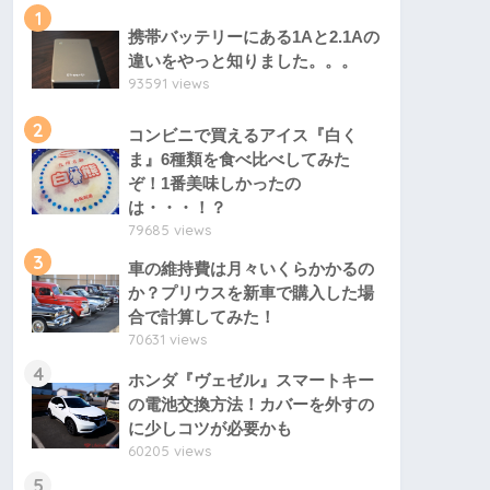
1
携帯バッテリーにある1Aと2.1Aの
違いをやっと知りました。。。
93591 views
2
コンビニで買えるアイス『白く
ま』6種類を食べ比べしてみた
ぞ！1番美味しかったの
は・・・！？
79685 views
3
車の維持費は月々いくらかかるの
か？プリウスを新車で購入した場
合で計算してみた！
70631 views
4
ホンダ『ヴェゼル』スマートキー
の電池交換方法！カバーを外すの
に少しコツが必要かも
60205 views
5