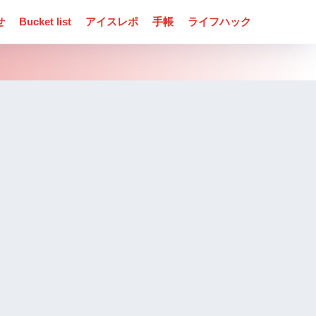
せ
Bucket list
アイスレポ
手帳
ライフハック