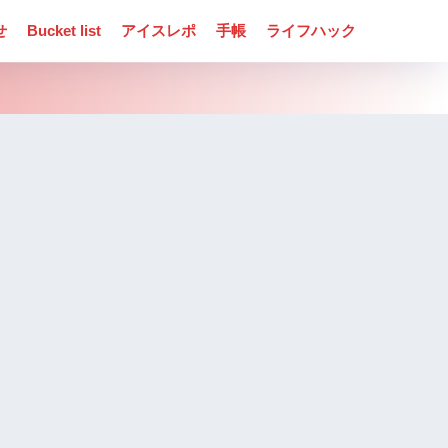
せ
Bucket list
アイスレポ
手帳
ライフハック