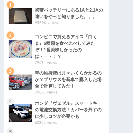
1
携帯バッテリーにある1Aと2.1Aの
違いをやっと知りました。。。
93590 views
2
コンビニで買えるアイス『白く
ま』6種類を食べ比べしてみた
ぞ！1番美味しかったの
は・・・！？
79684 views
3
車の維持費は月々いくらかかるの
か？プリウスを新車で購入した場
合で計算してみた！
70630 views
4
ホンダ『ヴェゼル』スマートキー
の電池交換方法！カバーを外すの
に少しコツが必要かも
60202 views
5