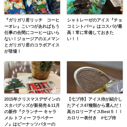
『ガリガリ君リッチ コーヒ
シャトレーゼのアイス『チョ
ーオレ』こいつがあればもう
コミントバー』はコスパが最
仕事の合間にコーヒーはいら
高！常に常備しておきた
ない！ジョージアのエメマン
い！！
とガリガリ君のコラボアイス
が登場！
2015年クリスマスデザインの
【七ブ侍】アイス侍が紹介し
スタバグッズが新発売＆11月
たアイス47種類から選んだ！
の新作『クランチー キャラ
高カロリーアイスBest５！！
メル トフィー フラペチー
カロリー表付き #七ブ侍
ノ』はピーナッツバターの