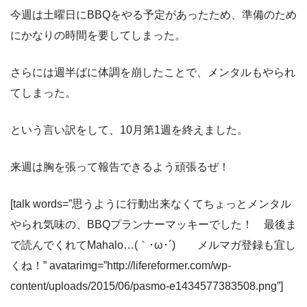
今週は土曜日にBBQをやる予定があったため、準備のため
にかなりの時間を要してしまった。
さらには週半ばに体調を崩したことで、メンタルもやられ
てしまった。
という言い訳をして、10月第1週を終えました。
来週は胸を張って報告できるよう頑張るぜ！
[talk words=”思うように行動出来なくてちょっとメンタル
やられ気味の、BBQプランナーマッキーでした！ 最後ま
で読んでくれてMahalo…(｀･ω･´)ゞ メルマガ登録も宜し
くね！” avatarimg=”http://lifereformer.com/wp-
content/uploads/2015/06/pasmo-e1434577383508.png”]