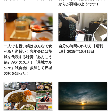
からが見頃のようです！
一人でも旨い鍋はみんなで食
自分の時間の作り方【週刊
べると尚旨い！忘年会には茨
LR】2015年10月18日
城を代表する味覚『あんこう
鍋』がオススメ！『茨城マル
シェ』試食会に参加して茨城
の味を知った！