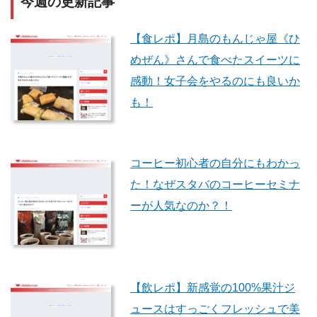
今週の更新記事
【食レポ】月島のもんじゃ屋《ひ
めぜん》さんで食べたスイーツに
感動！女子会をやるのにも良いか
も！
コーヒー初心者の自分にもわかっ
た！なぜスタバのコーヒーセミナ
ーが人気なのか？！
【飲レポ】新感覚の100%果汁ジ
ュースはすっごくフレッシュで美