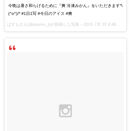
今晩は暑さ和らげるために『爽 冷凍みかん』をいただきます*\
(^o^)/* #1日1写 #今日のアイス #爽
ぱすもさん(@pasmo_t)が投稿した写真 –
2015 7月 22 4:48午前 PDT