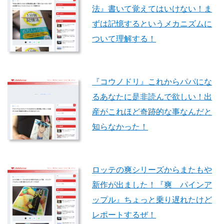
法』書いて覚えてはいけない！ま
ずは記憶するというメカニズムに
ついて理解する！
『コウノドリ』これからパパにな
るあなたに是非読んで欲しい！出
産がこれほど奇跡的な事なんだと
知らなかった！
ロッテの爽シリーズからまたもや
新作が出ました！『爽 パインア
ップル』ちょっと乗り遅れたけど
レポートするぜ！