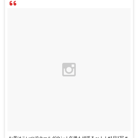
お昼はこいつでクールダウン！午後も頑張るべ！！#1日1写 #