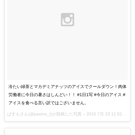
冷たい緑茶とマカデミアナッツのアイスでクールダウン！肉体
労働者に今日の暑さはしんどい！！ #1日1写 #今日のアイス #
アイスを食べる言い訳ではございません。
ぱすもさん(@pasmo_t)が投稿した写真 –
2015 7月 23 11:52午後 PDT