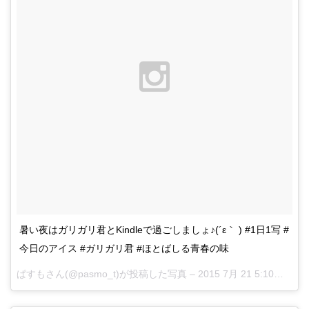
暑い夜はガリガリ君とKindleで過ごしましょ♪(´ε｀ ) #1日1写 #
今日のアイス #ガリガリ君 #ほとばしる青春の味
ぱすもさん(@pasmo_t)が投稿した写真 –
2015 7月 21 5:10午前 PDT