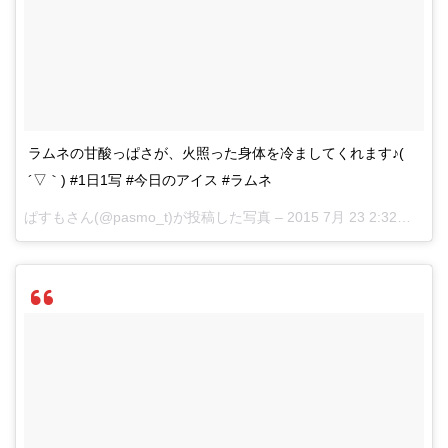
ラムネの甘酸っぱさが、火照った身体を冷ましてくれます♪(
´▽｀) #1日1写 #今日のアイス #ラムネ
ぱすもさん(@pasmo_t)が投稿した写真 –
2015 7月 23 2:32午前 PDT