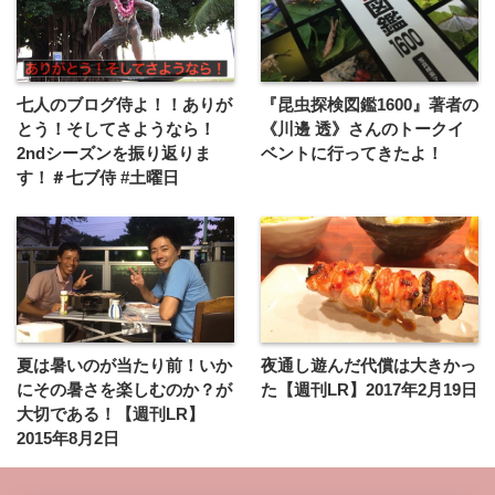
七人のブログ侍よ！！ありが
『昆虫探検図鑑1600』著者の
とう！そしてさようなら！
《川邊 透》さんのトークイ
2ndシーズンを振り返りま
ベントに行ってきたよ！
す！＃七ブ侍 #土曜日
夏は暑いのが当たり前！いか
夜通し遊んだ代償は大きかっ
にその暑さを楽しむのか？が
た【週刊LR】2017年2月19日
大切である！【週刊LR】
2015年8月2日