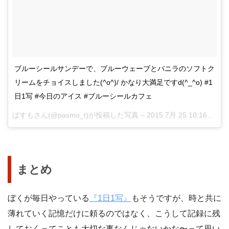
ブルーシールサンデーで、ブルーウェーブとバニラのソフトク
リームをチョイスしました(^o^)/ かなり大満足ですd(^_^o) #1
日1写 #今日のアイス #ブルーシールカフェ
ぱすもさん(@pasmo_t)が投稿した写真 –
2015 7月 25 10:16午後 PDT
まとめ
ぼくが毎日やっている
『1日1写』
もそうですが、時と共に
薄れていく記憶だけに頼るのではなく、こうして記録に残
しておくってことも大切な事なんじゃないかな〜って思い