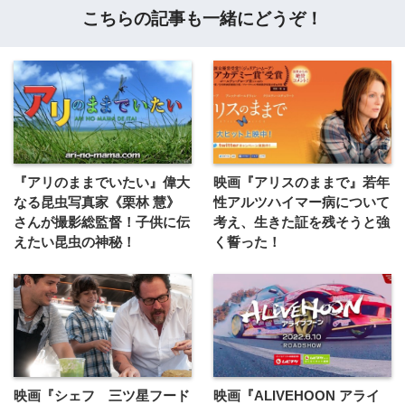
こちらの記事も一緒にどうぞ！
『アリのままでいたい』偉大
映画『アリスのままで』若年
なる昆虫写真家《栗林 慧》
性アルツハイマー病について
さんが撮影総監督！子供に伝
考え、生きた証を残そうと強
えたい昆虫の神秘！
く誓った！
映画『シェフ 三ツ星フード
映画『ALIVEHOON アライ