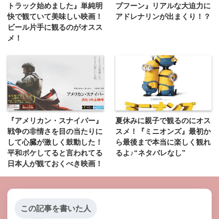
トラック始めました』単純明
ブフーン』リアルな大迫力に
快で観ていて美味しい映画！
アドレナリンが出まくり！？
ビール片手に観るのがオスス
メ！
『アメリカン・スナイパー』
夏休みに親子で観るのにオス
戦争の非情さを目の当たりに
スメ！『ミニオンズ』最初か
して心臓が激しく鼓動した！
ら最後まで本当に楽しく観れ
平和ボケしてると言われてる
るよ♪“ネタバレなし”
日本人が観ておくべき映画！
この記事を書いた人