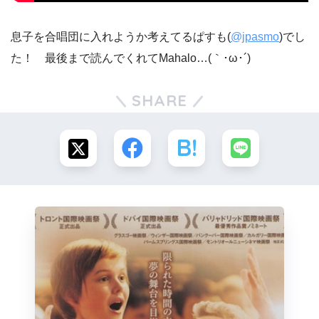
息子を合唱団に入れようか考えてるぱすも(
@jpasmo
)でし
た！ 最後まで読んでくれてMahalo…(｀･ω･´)ゞ
SHARE