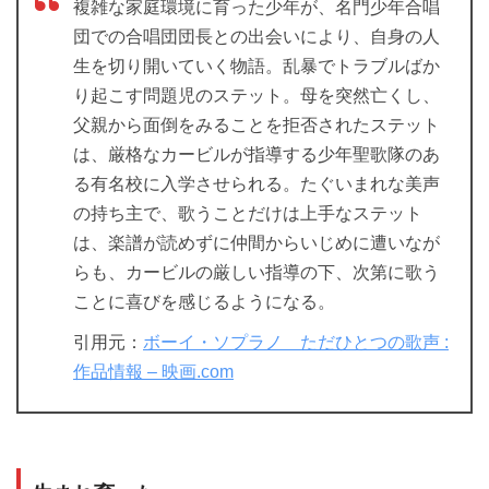
複雑な家庭環境に育った少年が、名門少年合唱
団での合唱団団長との出会いにより、自身の人
生を切り開いていく物語。乱暴でトラブルばか
り起こす問題児のステット。母を突然亡くし、
父親から面倒をみることを拒否されたステット
は、厳格なカービルが指導する少年聖歌隊のあ
る有名校に入学させられる。たぐいまれな美声
の持ち主で、歌うことだけは上手なステット
は、楽譜が読めずに仲間からいじめに遭いなが
らも、カービルの厳しい指導の下、次第に歌う
ことに喜びを感じるようになる。
引用元：
ボーイ・ソプラノ ただひとつの歌声 :
作品情報 – 映画.com