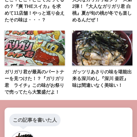
の？『爽 THEスイカ』を求
2弾！『大人なガリガリ君 白
めて11店舗！やっと巡り会え
桃』夏が旬の桃が冬でも楽し
たその味は・・・？
めるんだぜ！
ガリガリ君が最高のパートナ
ガッツリあさりの味を堪能出
ーを見つけた！？『ガリガリ
来る深川めし『深川 釜匠』
君 ライチ』この味がお祭り
味は間違いなく美味い！
で売ってたら大繁盛だよ！
この記事を書いた人