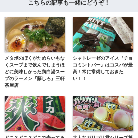
こちらの記事も一緒にどうぞ！
メタボのぼくがためらいもな
シャトレーゼのアイス『チョ
くスープまで飲んでしまうほ
コミントバー』はコスパが最
どに美味しかった鶏白湯スー
高！常に常備しておきた
プのラーメン『藤しろ』三軒
い！！
茶屋店
どこ？どこ？どこで売ってる
大人なガリガリ君シリーズ第