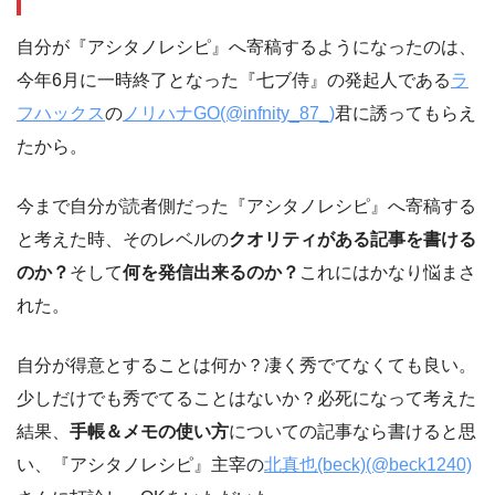
自分が『アシタノレシピ』へ寄稿するようになったのは、
今年6月に一時終了となった『七ブ侍』の発起人である
ラ
フハックス
の
ノリハナGO(@infnity_87_)
君に誘ってもらえ
たから。
今まで自分が読者側だった『アシタノレシピ』へ寄稿する
と考えた時、そのレベルの
クオリティがある記事を書ける
のか？
そして
何を発信出来るのか？
これにはかなり悩まさ
れた。
自分が得意とすることは何か？凄く秀でてなくても良い。
少しだけでも秀でてることはないか？必死になって考えた
結果、
手帳＆メモの使い方
についての記事なら書けると思
い、『アシタノレシピ』主宰の
北真也(beck)(@beck1240)