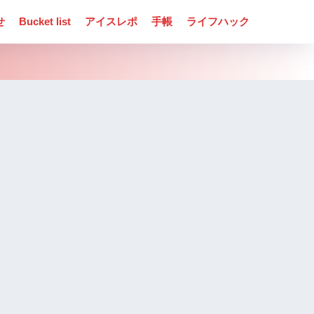
せ
Bucket list
アイスレポ
手帳
ライフハック