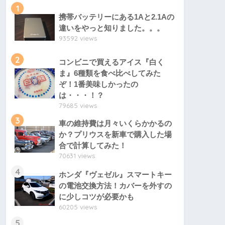
1
携帯バッテリーにある1Aと2.1Aの
違いをやっと知りました。。。
93592 views
2
コンビニで買えるアイス『白く
ま』6種類を食べ比べしてみた
ぞ！1番美味しかったの
は・・・！？
79685 views
3
車の維持費は月々いくらかかるの
か？プリウスを新車で購入した場
合で計算してみた！
70631 views
4
ホンダ『ヴェゼル』スマートキー
の電池交換方法！カバーを外すの
に少しコツが必要かも
60205 views
5