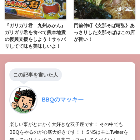
『ガリガリ君 九州みかん』
門前仲町《支那そば晴弘》あ
ガリガリ君を食べて熊本地震
っさりした支那そばはこの店
の復興支援をしよう！サッパ
が旨い！
リしてて味も美味しいよ！
この記事を書いた人
BBQのマッキー
楽しい事がとにかく大好きな双子座です！ その中でも
BBQをやるのが心底大好きです！！ SNSは主にTwitterを
使っておりますので、是非フォローしてください！