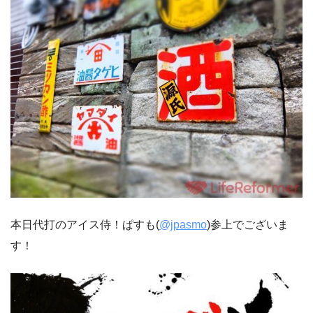
本日代打のアイス侍！ぱすも(
@jpasmo
)参上でございま
す！