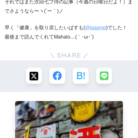
それではまた次回七ブ侍の記事（今週の日曜日だよ！）ま
でさようなら〜ヽ(´ー｀)ノ
早く「健康」を取り戻したいぱすも(
@jpasmo
)でした！
最後まで読んでくれてMahalo…(｀･ω･´)ゞ
SHARE