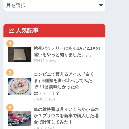
人気記事
1
携帯バッテリーにある1Aと2.1Aの
違いをやっと知りました。。。
93592 views
2
コンビニで買えるアイス『白く
ま』6種類を食べ比べしてみた
ぞ！1番美味しかったの
は・・・！？
79686 views
3
車の維持費は月々いくらかかるの
か？プリウスを新車で購入した場
合で計算してみた！
70631 views