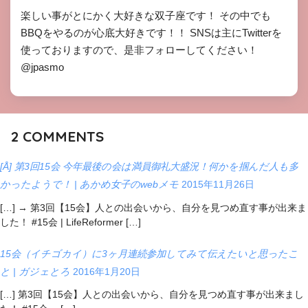
楽しい事がとにかく大好きな双子座です！ その中でも
BBQをやるのが心底大好きです！！ SNSは主にTwitterを
使っておりますので、是非フォローしてください！
@jpasmo
2
COMMENTS
[Å] 第3回15会 今年最後の会は満員御礼大盛況！何かを掴んだ人も多
かったようで！ | あかめ女子のwebメモ
2015年11月26日
[…] → 第3回【15会】人との出会いから、自分を見つめ直す事が出来ま
した！ #15会 | LifeReformer […]
15会（イチゴカイ）に3ヶ月連続参加してみて伝えたいと思ったこ
と | ガジェとろ
2016年1月20日
[…] 第3回【15会】人との出会いから、自分を見つめ直す事が出来まし