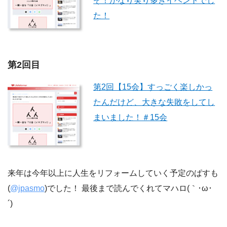
ぞ！かなり実り多きイベントでし
た！
第2回目
第2回【15会】すっごく楽しかっ
たんだけど、大きな失敗をしてし
まいました！＃15会
来年は今年以上に人生をリフォームしていく予定のぱすも
(
@jpasmo
)でした！ 最後まで読んでくれてマハロ(｀･ω･
´)ゞ